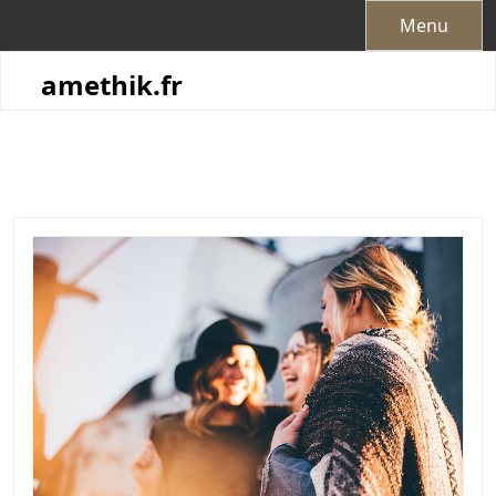
Skip
Menu
to
content
amethik.fr