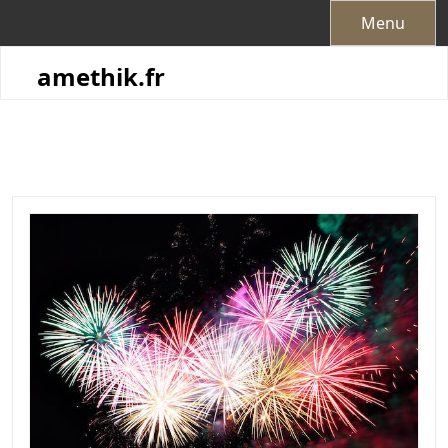
Skip
Menu
to
content
amethik.fr