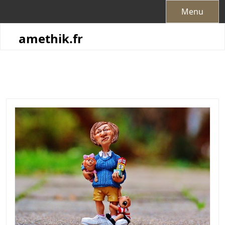
Skip
Menu
to
content
amethik.fr