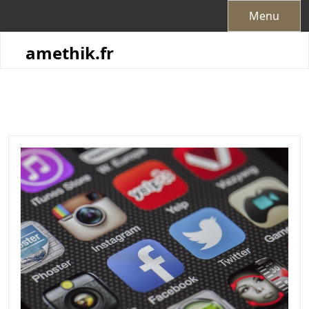
Skip
Menu
to
content
amethik.fr