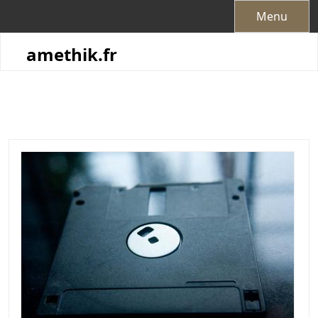
Skip
Menu
to
content
amethik.fr