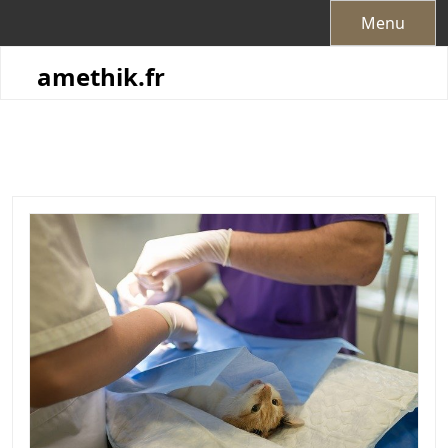
Skip
Menu
to
content
amethik.fr