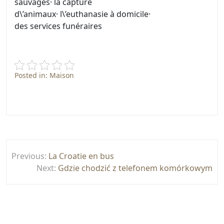
sauvages· la capture
d\’animaux· l\’euthanasie à domicile·
des services funéraires
Posted in:
Maison
Post
Previous:
La Croatie en bus
navigation
Next:
Gdzie chodzić z telefonem komórkowym