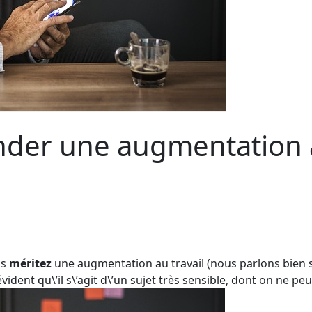
er une augmentation au
us
méritez
une augmentation au travail (nous parlons bien s
t évident qu\’il s\’agit d\’un sujet très sensible, dont on ne p